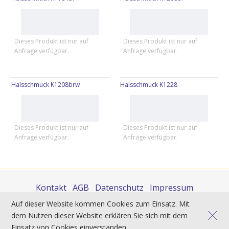
Dieses Produkt ist nur auf
Dieses Produkt ist nur auf
Anfrage verfügbar.
Anfrage verfügbar.
Halsschmuck K1208brw
Halsschmuck K1228
Dieses Produkt ist nur auf
Dieses Produkt ist nur auf
Anfrage verfügbar.
Anfrage verfügbar.
Kontakt
AGB
Datenschutz
Impressum
Auf dieser Website kommen Cookies zum Einsatz. Mit
Sie finden uns auch auf:
dem Nutzen dieser Website erklären Sie sich mit dem
Alle Preise inkl. der gesetzl. MwSt. und zzgl.
Versand
.
Einsatz von Cookies einverstanden.