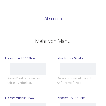
Absenden
Mehr von
Manu
Halsschmuck 1368brw
Halsschmuck GK34br
Dieses Produkt ist nur auf
Dieses Produkt ist nur auf
Anfrage verfügbar.
Anfrage verfügbar.
Halsschmuck K1084w
Halsschmuck K1168br