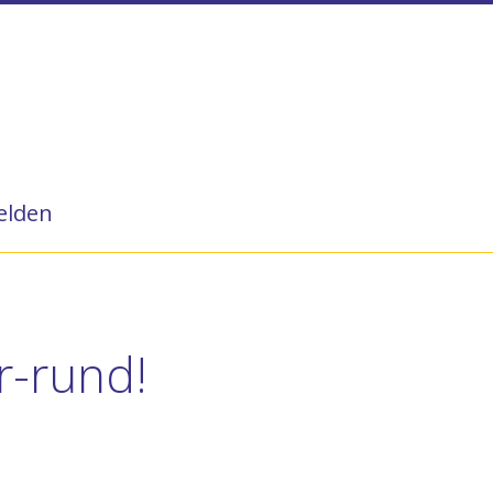
lden
-rund!