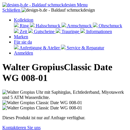
Menu
Schließen
Kollektion
Ring
Halsschmuck
Armschmuck
Ohrschmuck
Zeit
Gutscheine
Trauringe
Informationen
Marken
Für sie da
Anfertigung & Atelier
Service & Reparatur
Anmelden
Walter Gropius
Classic Date
WG 008-01
Dieses Produkt ist nur auf Anfrage verfügbar.
Kontaktieren Sie uns