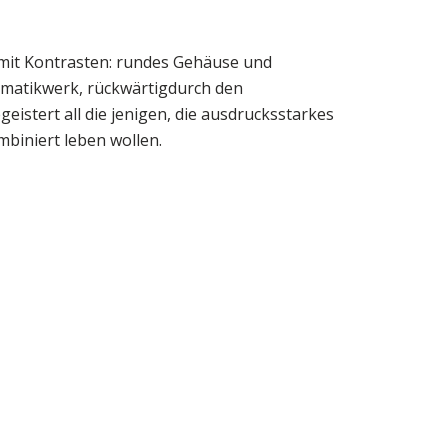
l mit Kontrasten: rundes Gehäuse und
omatikwerk, rückwärtigdurch den
istert all die jenigen, die ausdrucksstarkes
mbiniert leben wollen.